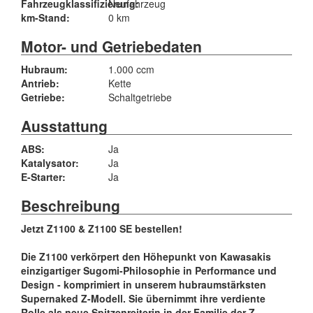
Fahrzeugklassifizierung:
Neufahrzeug
km-Stand:
0 km
Motor- und Getriebedaten
Hubraum:
1.000 ccm
Antrieb:
Kette
Getriebe:
Schaltgetriebe
Ausstattung
ABS:
Ja
Katalysator:
Ja
E-Starter:
Ja
Beschreibung
Jetzt Z1100 & Z1100 SE bestellen!
Die Z1100 verkörpert den Höhepunkt von Kawasakis
einzigartiger Sugomi-Philosophie in Performance und
Design - komprimiert in unserem hubraumstärksten
Supernaked Z-Modell. Sie übernimmt ihre verdiente
Rolle als neue Spitzenreiterin in der Familie der Z-