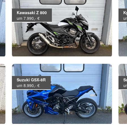
Kawasaki Z 800
K
um 7.990,- €
u
Suzuki GSX-8R
S
um 8.990,- €
u