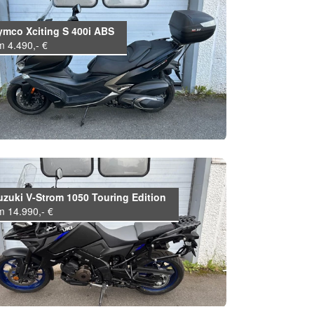
ymco Xciting S 400i ABS
m 4.490,- €
uzuki V-Strom 1050 Touring Edition
m 14.990,- €