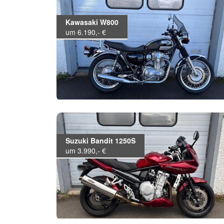
Kawasaki W800
um 6.190,- €
Suzuki Bandit 1250S
um 3.990,- €