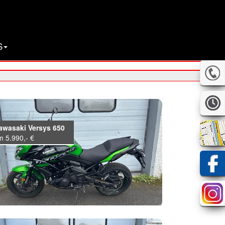
S
awasaki Versys 650
m 5.990,- €